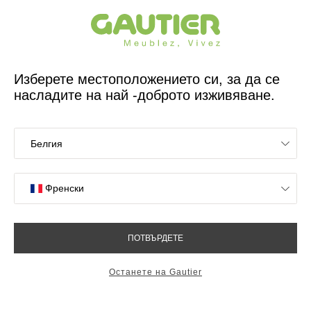
Френски дизайнер и производител на мебели за 65 години
Gautier
У дома
Каталог
Получете каталога си
Попълнете този формуляр, за да получите
каталога на Gautier у дома и да намерите
вдъхновение. Отделете време, за да