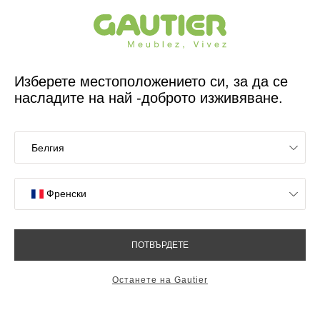
Френски дизайнер и производител на мебели за 65 години
Gautier
У дома
Обзавеждане за спалня
Mervent bed
Mervent bed